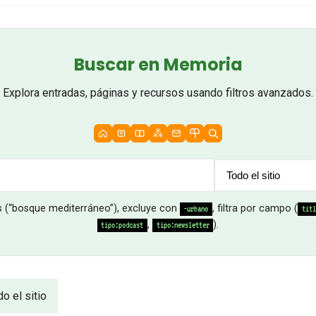
Buscar en Memoria
Explora entradas, páginas y recursos usando filtros avanzados.
s (“bosque mediterráneo”), excluye con
, filtra por campo (
-urbano
titl
,
).
tipo:podcast
tipo:newsletter
do el sitio