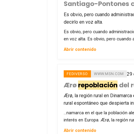
Santiago-Pontones cr
Es obvio, pero cuando administra
decirlo en voz alta.
Es obvio, pero cuando administrac
en voz alta. Es obvio, pero cuando
Abrir contenido
29 
FEDIVERSO
WWW.MSN.COM
Ærø
repoblación
del 
Ærø, la región rural en Dinamarca
rural espontáneo que despierta in
…namarca en el que la población al
interés en Europa. Ærø, la región ru
Abrir contenido