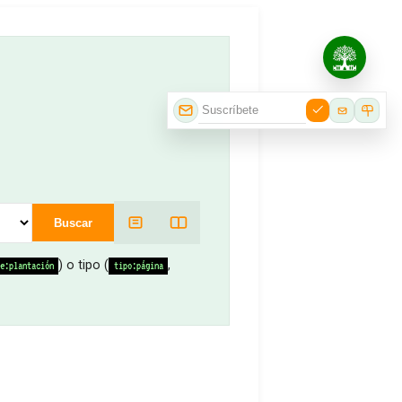
Buscar
) o tipo (
,
e:plantación
tipo:página