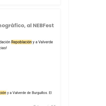
mográfico, al NEBFest
ndación
Repoblación
y a Valverde
cias!
ción
y a Valverde de Burguillos. El