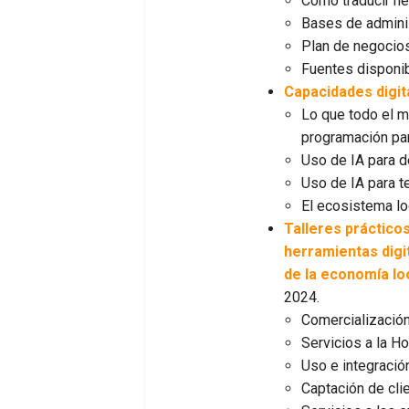
Cómo traducir ne
Bases de adminis
Plan de negocios
Fuentes disponib
Capacidades digit
Lo que todo el m
programación par
Uso de IA para d
Uso de IA para t
El ecosistema log
Talleres práctico
herramientas digi
de la economía lo
2024.
Comercialización
Servicios a la H
Uso e integració
Captación de cli