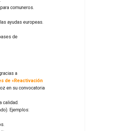
.
g para comuneros.
 las ayudas europeas.
 bases de
racias a
es de «Reactivación
joz en su convocatoria
 calidad.
ado). Ejemplos:
os.