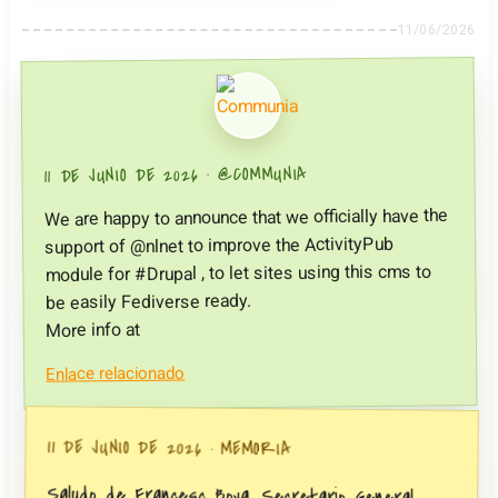
11/06/2026
@COMMUNIA
11 DE JUNIO DE 2026
We are happy to announce that we officially have the
support of @nlnet to improve the ActivityPub
module for #Drupal , to let sites using this cms to
be easily Fediverse ready.
More info at
Enlace relacionado
11 DE JUNIO DE 2026
MEMORIA
Saludo de Francesc Boya, Secretario General
para el Reto Demográfico, al NEBFest 2026, a la
Fundación Repoblación y a Valverde de Burguillos.
El Secretario se ha implicado y ha apoyado el