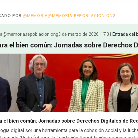
ICADO POR
@MEMORIA@MEMORIA.REPOBLACION.ONG
@memoria.repoblacion.ong
3 de marzo de 2026, 17:31
·
Entrada del 
ra el bien común: Jornadas sobre Derechos Di
a el bien común: Jornadas sobre Derechos Digitales de Re
gía digital ser una herramienta para la cohesión social y la lucha
 pasado 26 de febrero, la Fundación Repoblación participó en l