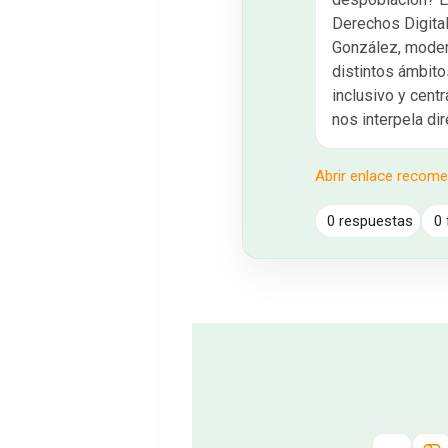
Derechos Digital
González, moder
distintos ámbitos
inclusivo y cent
nos interpela di
Abrir enlace recom
0 respuestas
0 