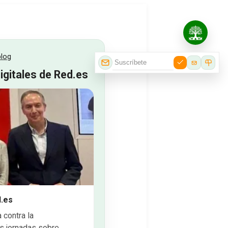
blog
gitales de Red.es
d.es
 contra la
as jornadas sobre