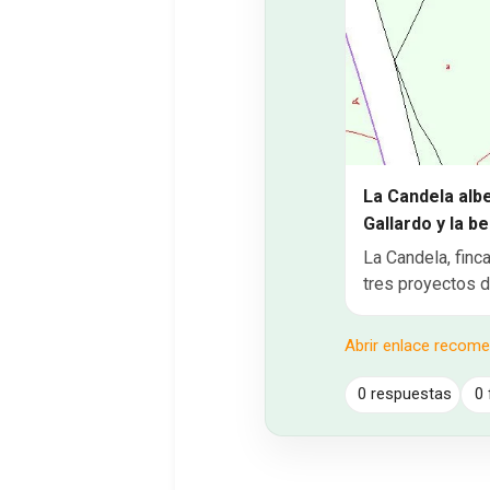
La Candela albe
Gallardo y la b
La Candela, finc
tres proyectos d
Abrir enlace recom
0 respuestas
0 