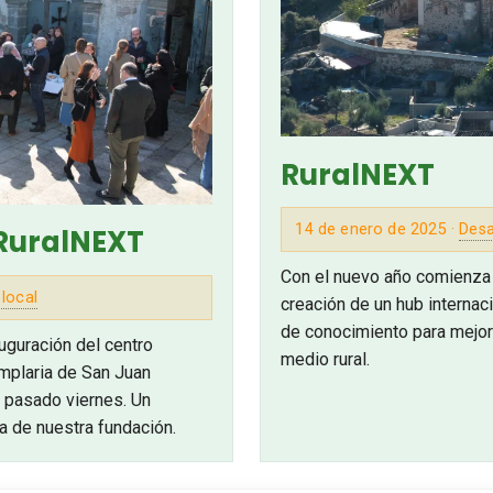
RuralNEXT
14 de enero de 2025 ·
Desa
RuralNEXT
Con el nuevo año comienza 
 local
creación de un hub internac
de conocimiento para mejor vi
uguración del centro
medio rural.
emplaria de San Juan
l pasado viernes. Un
a de nuestra fundación.