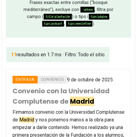
Frases exactas entre comillas (“bosque
mediterráneo”), excluye con
, filtra por
-urbano
campo (
) o tipo (
,
title:plantación
tipo:página
,
).
tipo:podcast
tipo:newsletter
11
resultados en 1.7 ms · Filtro: Todo el sitio
9 de octubre de 2025
ENTRADA
CONVENIOS
Convenio con la Universidad
Complutense de
Madrid
Firmamos convenio con la Universidad Complutense
de
Madrid
y nos ponemos manos a la obra para
empezar a darle contenido. Hemos realizado ya una
primera presentación de la Fundación a los alumnos,