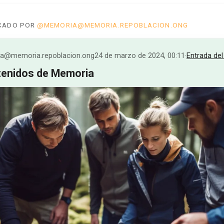
ICADO POR
@MEMORIA@MEMORIA.REPOBLACION.ONG
@memoria.repoblacion.ong
24 de marzo de 2024, 00:11
·
Entrada del
enidos de Memoria