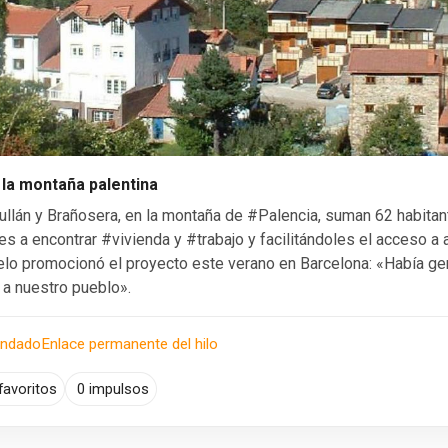
la montaña palentina
ullán y Brañosera, en la montaña de #Palencia, suman 62 habita
es a encontrar #vivienda y #trabajo y facilitándoles el acceso a 
elo promocionó el proyecto este verano en Barcelona: «Había ge
e a nuestro pueblo».
endado
Enlace permanente del hilo
favoritos
0 impulsos