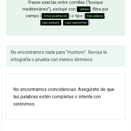
Frases exactas entre comillas (“bosque
mediterráneo”), excluye con
, filtra por
-urbano
campo (
) o tipo (
,
title:plantación
tipo:página
,
).
tipo:podcast
tipo:newsletter
No encontramos nada para “montoro”. Revisa la
ortografía o prueba con menos términos.
No encontramos coincidencias. Asegúrate de que
las palabras estén completas o intenta con
sinónimos.